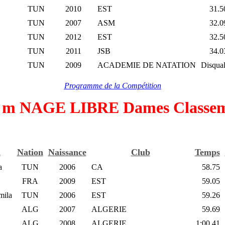
TUN
2010
EST
31.5
TUN
2007
ASM
32.0
TUN
2012
EST
32.5
TUN
2011
JSB
34.0
TUN
2009
ACADEMIE DE NATATION
Disqual
Programme de la Compétition
 m NAGE LIBRE Dames Classe
m
Nation
Naissance
Club
Temps
a
TUN
2006
CA
58.75
FRA
2009
EST
59.05
ila
TUN
2006
EST
59.26
ALG
2007
ALGERIE
59.69
a
ALG
2008
ALGERIE
1:00.41