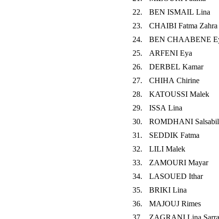
22.
BEN ISMAIL Lina
23.
CHAIBI Fatma Zahra
24.
BEN CHAABENE E
25.
ARFENI Eya
26.
DERBEL Kamar
27.
CHIHA Chirine
28.
KATOUSSI Malek
29.
ISSA Lina
30.
ROMDHANI Salsabil
31.
SEDDIK Fatma
32.
LILI Malek
33.
ZAMOURI Mayar
34.
LASOUED Ithar
35.
BRIKI Lina
36.
MAJOUJ Rimes
37.
ZAGRANI Lina Sarr