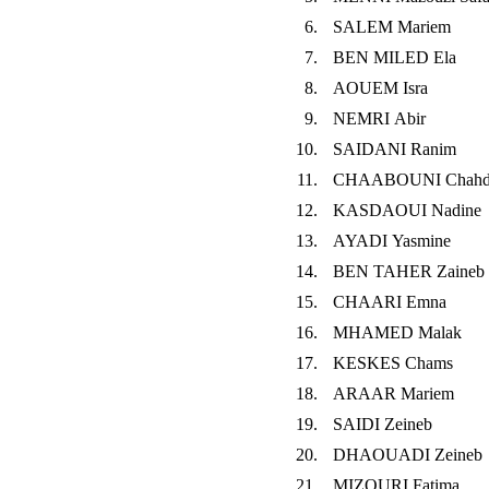
6.
SALEM Mariem
7.
BEN MILED Ela
8.
AOUEM Isra
9.
NEMRI Abir
10.
SAIDANI Ranim
11.
CHAABOUNI Chah
12.
KASDAOUI Nadine
13.
AYADI Yasmine
14.
BEN TAHER Zaineb
15.
CHAARI Emna
16.
MHAMED Malak
17.
KESKES Chams
18.
ARAAR Mariem
19.
SAIDI Zeineb
20.
DHAOUADI Zeineb
21.
MIZOURI Fatima