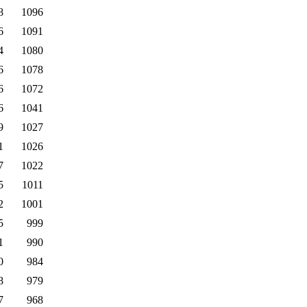
8
1096
6
1091
4
1080
6
1078
6
1072
6
1041
9
1027
1
1026
7
1022
5
1011
2
1001
5
999
1
990
0
984
8
979
7
968