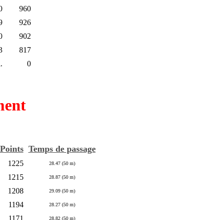
0
960
9
926
0
902
3
817
.
0
ment
Points
Temps de passage
1225
28.47 (50 m)
1215
28.87 (50 m)
1208
29.09 (50 m)
1194
28.27 (50 m)
1171
28.82 (50 m)