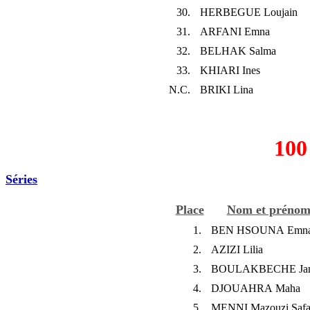
30.
HERBEGUE Loujain
31.
ARFANI Emna
32.
BELHAK Salma
33.
KHIARI Ines
N.C.
BRIKI Lina
100
Séries
Place
Nom et préno
1.
BEN HSOUNA Emn
2.
AZIZI Lilia
3.
BOULAKBECHE Jam
4.
DJOUAHRA Maha
5.
MENNI Mazouzi Saf