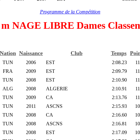
Programme de la Compétition
 m NAGE LIBRE Dames Classe
Nation
Naissance
Club
Temps
Poin
TUN
2006
EST
2:08.23
1
FRA
2009
EST
2:09.79
1
TUN
2008
EST
2:10.90
1
ALG
2008
ALGERIE
2:10.91
1
TUN
2009
CA
2:13.76
1
TUN
2011
ASCNS
2:15.93
10
TUN
2008
CA
2:16.60
10
TUN
2008
ASCNS
2:16.81
10
TUN
2008
EST
2:17.09
10