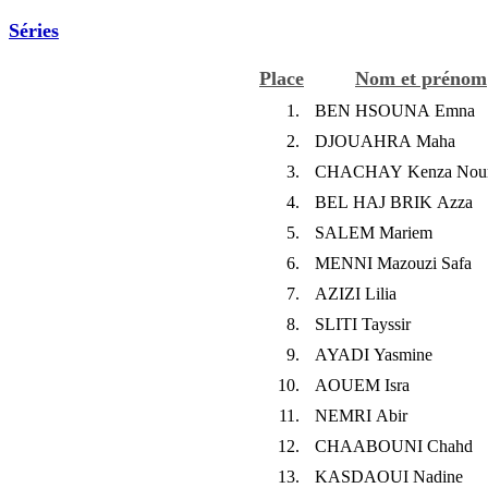
Séries
Place
Nom et prénom
1.
BEN HSOUNA Emna
2.
DJOUAHRA Maha
3.
CHACHAY Kenza Nour
4.
BEL HAJ BRIK Azza
5.
SALEM Mariem
6.
MENNI Mazouzi Safa
7.
AZIZI Lilia
8.
SLITI Tayssir
9.
AYADI Yasmine
10.
AOUEM Isra
11.
NEMRI Abir
12.
CHAABOUNI Chahd
13.
KASDAOUI Nadine