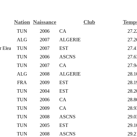
Nation
Naissance
Club
Temp
TUN
2006
CA
27.2
ALG
2007
ALGERIE
27.2
 Elea
TUN
2007
EST
27.4
TUN
2006
ASCNS
27.6
TUN
2007
CA
27.9
ALG
2008
ALGERIE
28.1
FRA
2009
EST
28.1
TUN
2004
EST
28.2
TUN
2006
CA
28.8
TUN
2009
CA
28.9
TUN
2008
ASCNS
29.0
TUN
2005
EST
29.1
TUN
2008
ASCNS
29.2