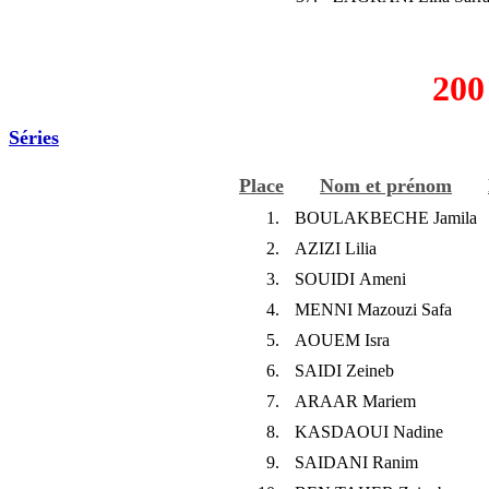
200
Séries
Place
Nom et prénom
1.
BOULAKBECHE Jamila
2.
AZIZI Lilia
3.
SOUIDI Ameni
4.
MENNI Mazouzi Safa
5.
AOUEM Isra
6.
SAIDI Zeineb
7.
ARAAR Mariem
8.
KASDAOUI Nadine
9.
SAIDANI Ranim