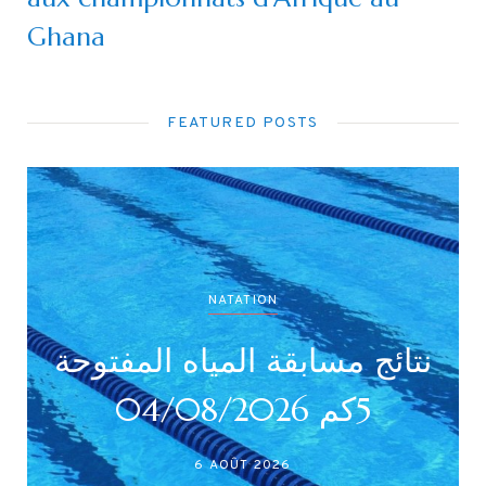
Ghana
FEATURED POSTS
NATATION
ئج بطولة جميع الأصناف
نتائج م
(أداني /أصاغر/أواسط
5كم 04/08/2026
أكابر)