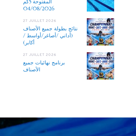
المفتوحة 5كم
04/08/2026
27 JUILLET 2026
نتائج بطولة جميع الأصناف
(أداني /أصاغر/أواسط /
أكابر)
27 JUILLET 2026
برنامج نهائيات جميع
الأصناف