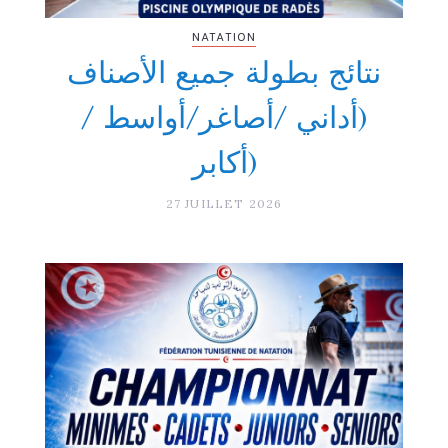
NATATION
نتائج بطولة جميع الأصناف
(أداني /أصاغر/أواسط /
أكابر)
27 JUILLET 2026