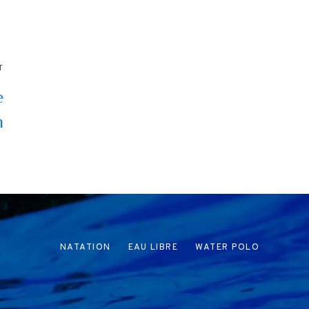
T
e
n
NATATION
EAU LIBRE
WATER POLO