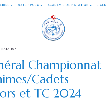
 LIBRE
WATER POLO
ACADÉMIE DE NATATION
LICE
NATATION
néral Championnat
NATATION
nimes/Cadets
NATATION
ئج مسابقة المياه
برنامج نهائيا
iors et TC 2024
المفتوحة 5كم
الأصناف
04/08/202