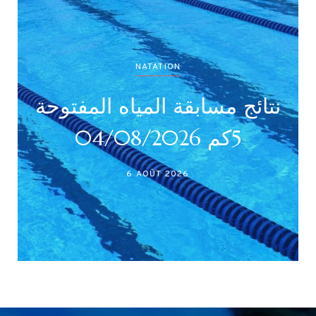
NATATION
نتائج بطولة جميع الأصناف
نتا
(أداني /أصاغر/أواسط /
أكابر)
27 JUILLET 2026