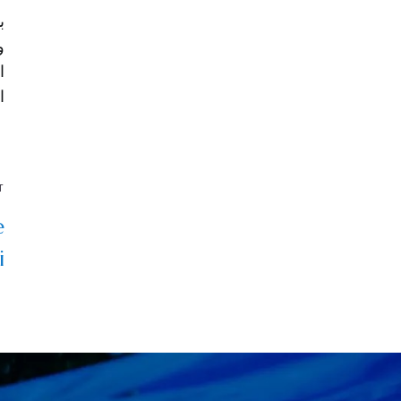
ب
و
ا
ا
T
e
i