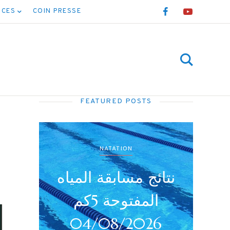
NCES
COIN PRESSE
FEATURED POSTS
NATATION
نتائج بطولة جميع
نتائج 
الأصناف (أداني /
أصاغر/أواسط /
026