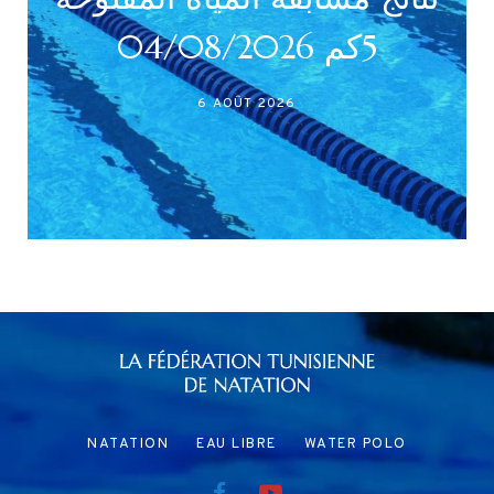
(واسط
5كم 04/08/2026
6 AOÛT 2026
NATATION
EAU LIBRE
WATER POLO