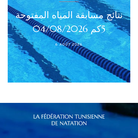
بطولة جميع الأصناف
نتائج مساب
(اني /أصاغر/أواسط
5كم 04/08/2026
أكابر)
27 JUILLET 2026