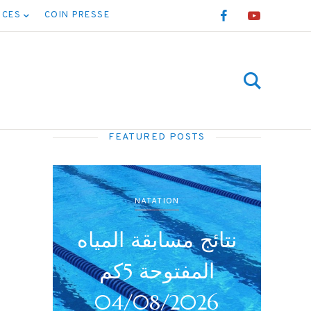
NCES
COIN PRESSE
FEATURED POSTS
NATATION
نتائج بطولة جميع
نتائج
الأصناف (أداني /
26
أصاغر/أواسط /