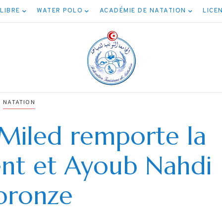
 LIBRE
WATER POLO
ACADÉMIE DE NATATION
LICE
NATATION
 Miled remporte la
NATATION
ent et Ayoub Nahdi
NATATION
 مسابقة المياه
برنامج نهائيات ج
 bronze
المفتوحة 5كم
الأصناف
04/08/20