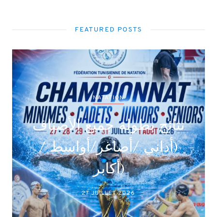
FEATURED POSTS
NATATION
نتائج بطولة جميع الأصناف
(أداني /أصاغر/أواسط /
أكابر)
27 JUILLET 2026