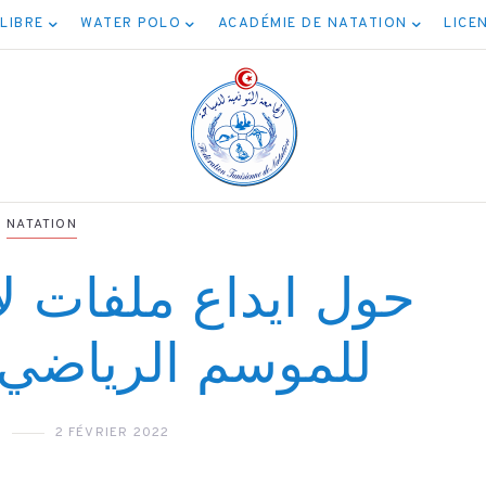
 LIBRE
WATER POLO
ACADÉMIE DE NATATION
LICE
NATATION
حول ايداع ملفات لا
NATATION
للموسم الرياضي 2021-022
NATATION
ائج مسابقة المياه
برنامج نهائيا
المفتوحة 5كم
N
2 FÉVRIER 2022
الأصنا
04/08/2026