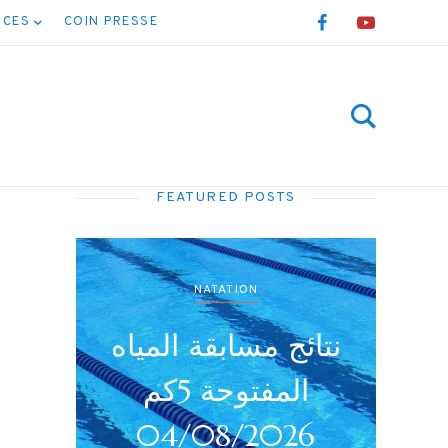
NCES
COIN PRESSE
FEATURED POSTS
N
NATATION
نتائج بطولة جميع
نتائج م
الأصناف (أداني /
2026
أصاغر/أواسط /