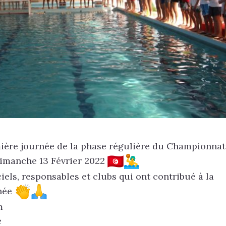
emière journée de la phase régulière du Championnat
dimanche 13 Février 2022
iels, responsables et clubs qui ont contribué à la
rnée
m
e