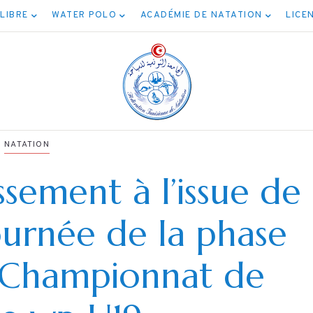
 LIBRE
WATER POLO
ACADÉMIE DE NATATION
LICE
NATATION
ssement à l’issue de
ournée de la phase
NATATION
امج نهائيات جميع
u Championnat de
الأصناف