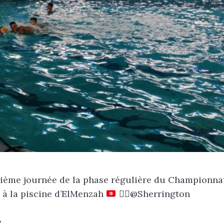
uxième journée de la phase régulière du Championna
s à la piscine d’ElMenzah
🤽‍♂️
@Sherrington
e