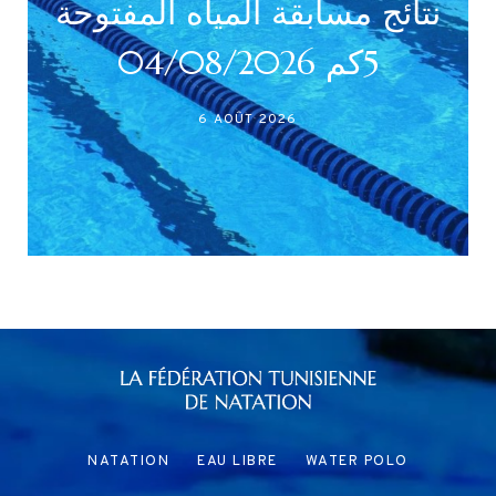
نتائج مسابقة 
(/أصاغر/أواسط
5كم 04/08/2026
أكابر)
2026
27 JUILLET 20
NATATION
EAU LIBRE
WATER POLO