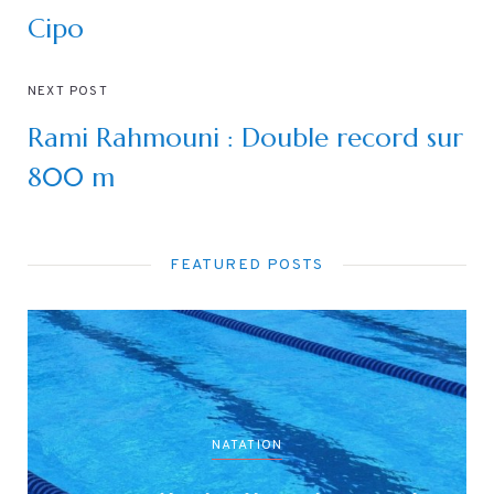
Cipo
NEXT POST
Rami Rahmouni : Double record sur
800 m
FEATURED POSTS
NATATION
ON
لة جميع الأصناف