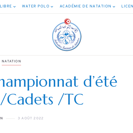
 LIBRE
WATER POLO
ACADÉMIE DE NATATION
LICE
NATATION
ampionnat d’été
NATATION
 /Cadets /TC
NATATION
ئج مسابقة المياه
برنامج نهائيا
المفتوحة 5كم
ON
3 AOÛT 2022
الأصناف
04/08/202