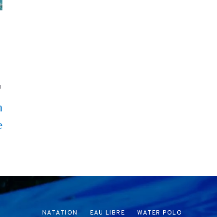
T
m
e
NATATION
EAU LIBRE
WATER POLO