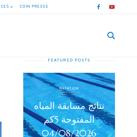
NCES
COIN PRESSE
FEATURED POSTS
NATATION
NATATION
ئج بطولة جميع
نتائج مسابقة ال
لأصناف (أداني
المفت
4/08/2026
صاغر/أواسط