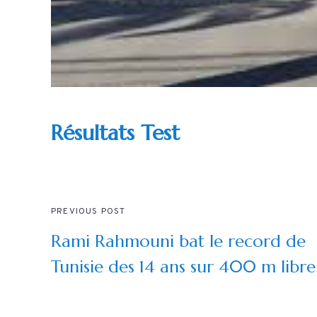
Résultats Test
PREVIOUS POST
Rami Rahmouni bat le record de
Tunisie des 14 ans sur 400 m libre