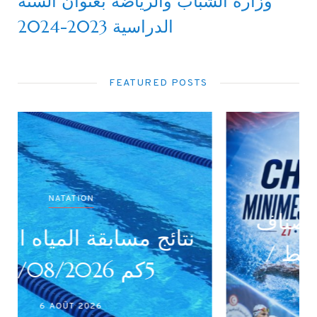
وزارة الشباب والرياضة بعنوان السنة
الدراسية 2023-2024
FEATURED POSTS
NATATION
نتائج بطولة جميع الأصناف
(أداني /أصاغر/أواسط /
أكابر)