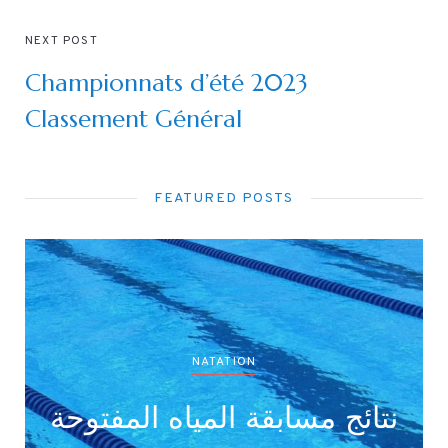
NEXT POST
Championnats d’été 2023
Classement Général
FEATURED POSTS
NATATION
تائج بطولة جميع الأصناف
نتائ
(أداني /أصاغر/أواسط /