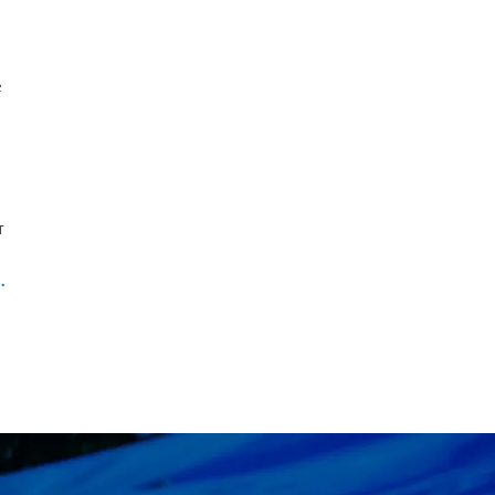
e
T
.