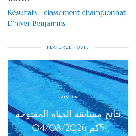
Résultats+ classement championnat
D’hiver Benjamins
FEATURED POSTS
NATATION
ائج بطولة جميع الأصناف
نتائج 
(أداني /أصاغر/أواسط 
كم 2026
أكابر)