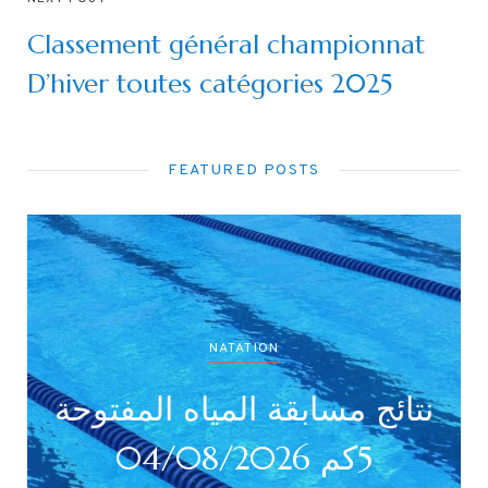
Classement général championnat
D’hiver toutes catégories 2025
FEATURED POSTS
NATATION
نتائج بطولة جميع الأصناف
نتائ
(أداني /أصاغر/أواسط /
أكابر)