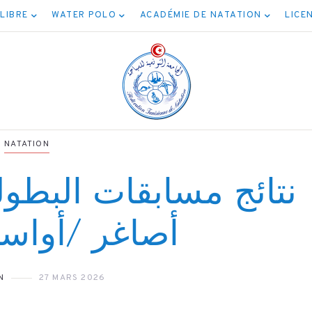
 LIBRE
WATER POLO
ACADÉMIE DE NATATION
LICE
NATATION
نتائج مسابقات البطول
NATATION
أصاغر /أواسط
NATATION
ائج مسابقة المياه
برنامج نهائيا
المفتوحة 5كم
N
27 MARS 2026
الأصنا
04/08/2026