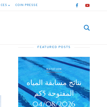
NCES
COIN PRESSE
FEATURED POSTS
NATATION
نتائج بطولة جميع
نتائ
الأصناف (أداني /
أصاغر/أواسط /
6