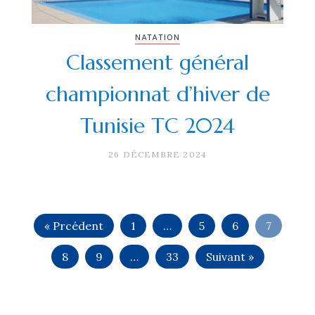
NATATION
Classement général
championnat d’hiver de
Tunisie TC 2024
26 DÉCEMBRE 2024
« Prcédent
1
…
5
6
7
8
9
…
33
Suivant »