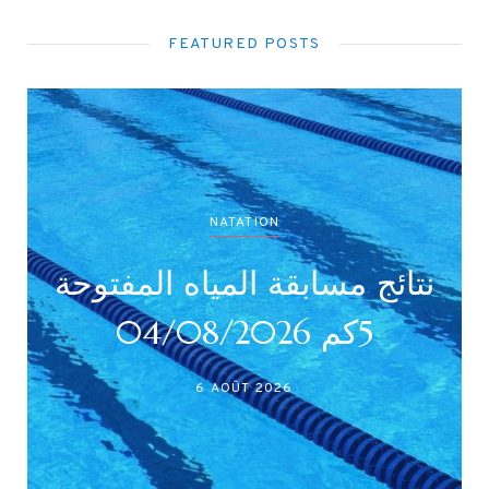
FEATURED POSTS
NATATION
نتائج بطولة جميع الأصناف
نتا
(أداني /أصاغر/أواسط /
أكابر)
27 JUILLET 2026