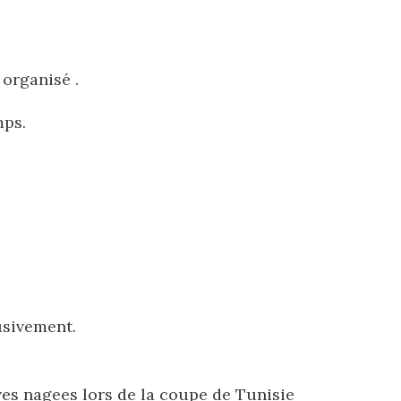
 organisé .
mps.
usivement.
s nagees lors de la coupe de Tunisie