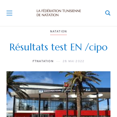
NATATION
Résultats test EN /cipo
FTNATATION
28 MAI 2022