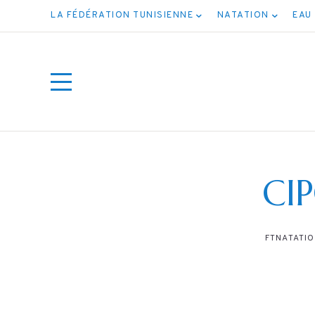
LA FÉDÉRATION TUNISIENNE
NATATION
EAU
CI
FTNATATI
يفية
س