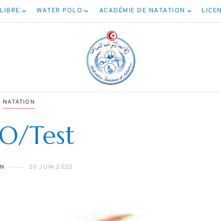
 LIBRE
WATER POLO
ACADÉMIE DE NATATION
LICE
NATATION
PO/Test
NATATION
NATATION
ج بطولة جميع
ON
20 JUIN 2022
نتائج البطولةالص
لأصناف (أداني
صنف المدار
صاغر/أواسط