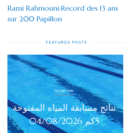
Rami Rahmouni:Record des 13 ans
sur 200 Papillon
FEATURED POSTS
NATATION
نتائج بطولة جميع الأصناف
ن
(أداني /أصاغر/أواسط /
أكابر)