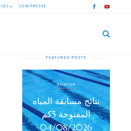
NCES
COIN PRESSE
FEATURED POSTS
TION
NATATION
نتائج بطولة جميع
نتائج مسا
الأصناف (أداني /
/2026
أصاغر/أواسط /