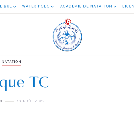
 LIBRE
WATER POLO
ACADÉMIE DE NATATION
LICE
NATATION
ique TC
NATA
NATATION
بقة المياه
N
10 AOÛT 2022
برنامج نهائيات جميع
المفتوحة 5كم
الأصناف
04/08