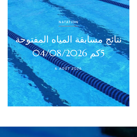
NATATION
تائج بطولة جميع الأصناف
نتائ
(أداني /أصاغر/أواسط /
أكابر)
27 JUILLET 2026