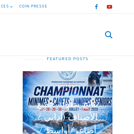
NCES
COIN PRESSE
FEATURED POSTS
NATATION
ن
ية
برنامج نهائيات جميع
/
الأصناف
/