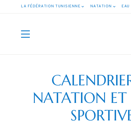
LA FÉDÉRATION TUNISIENNE
NATATION
EAU
CALENDRIE
NATATION ET 
الصيفية
SPORTIV
ارس