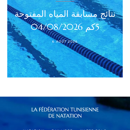
نتائج بطولة جميع الأصناف
نت
(أداني /أصاغر/أواسط /
أكابر)
27 JUILLET 2026