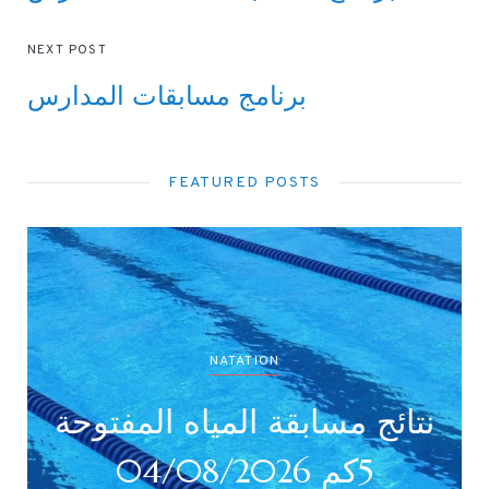
NEXT POST
برنامج مسابقات المدارس
FEATURED POSTS
NATATION
نتائج بطولة جميع الأصناف
نتا
(أداني /أصاغر/أواسط /